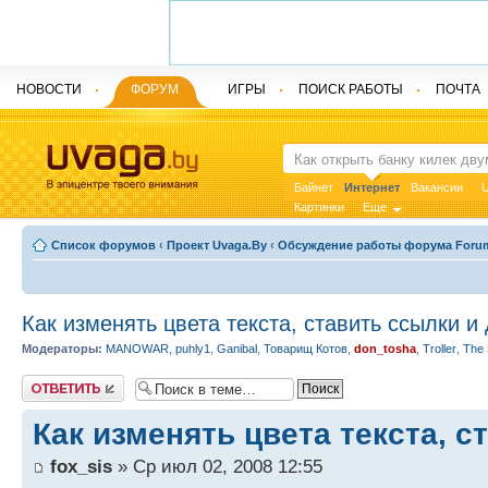
НОВОСТИ
ФОРУМ
ИГРЫ
ПОИСК РАБОТЫ
ПОЧТА
Байнет
Интернет
Вакансии
U
Картинки
Еще
Список форумов
‹
Проект Uvaga.By
‹
Обсуждение работы форума Foru
Как изменять цвета текста, ставить ссылки и 
Модераторы:
MANOWAR
,
puhly1
,
Ganibal
,
Товарищ Котов
,
don_tosha
,
Troller
,
The 
Ответить
Как изменять цвета текста, с
fox_sis
» Ср июл 02, 2008 12:55