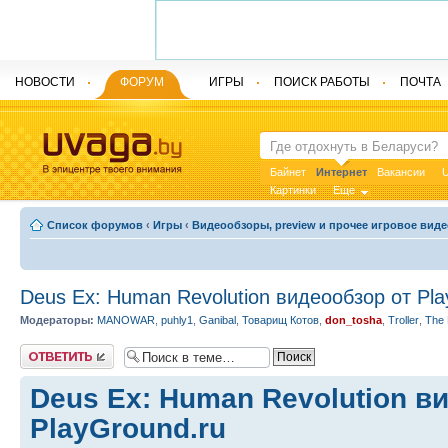
НОВОСТИ
ФОРУМ
ИГРЫ
ПОИСК РАБОТЫ
ПОЧТА
Байнет
Интернет
Вакансии
U
Картинки
Еще
Список форумов
‹
Игры
‹
Видеообзоры, preview и прочее игровое виде
Deus Ex: Human Revolution видеообзор от Pla
Модераторы:
MANOWAR
,
puhly1
,
Ganibal
,
Товарищ Котов
,
don_tosha
,
Troller
,
The 
Ответить
Deus Ex: Human Revolution в
PlayGround.ru