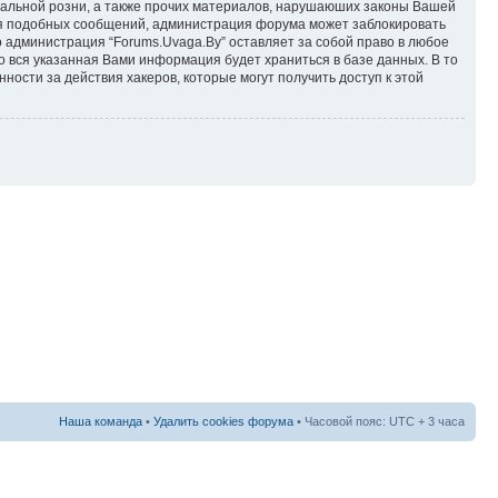
ональной розни, а также прочих материалов, нарушаюших законы Вашей
ния подобных сообщений, администрация форума может заблокировать
о администрация “Forums.Uvaga.By” оставляет за собой право в любое
то вся указанная Вами информация будет храниться в базе данных. В то
ности за действия хакеров, которые могут получить доступ к этой
Наша команда
•
Удалить cookies форума
• Часовой пояс: UTC + 3 часа