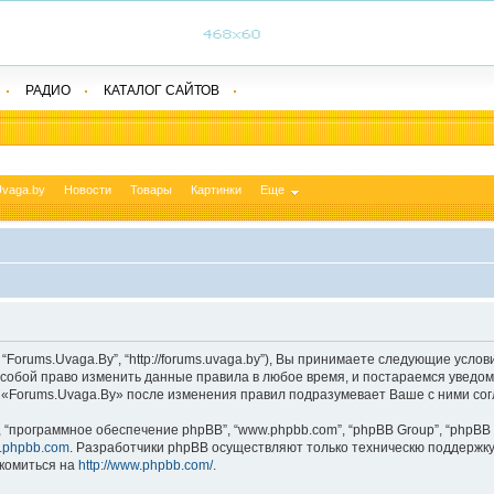
РАДИО
КАТАЛОГ САЙТОВ
vaga.by
Новости
Товары
Картинки
Еще
Forums.Uvaga.By”, “http://forums.uvaga.by”), Вы принимаете следующие услов
а собой право изменить данные правила в любое время, и постараемся уведо
а «Forums.Uvaga.By» после изменения правил подразумевает Ваше с ними сог
“программное обеспечение phpBB”, “www.phpbb.com”, “phpBB Group”, “phpBB 
.phpbb.com
. Разработчики phpBB осуществляют только техническю поддержку
комиться на
http://www.phpbb.com/
.