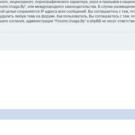
ого, нецензурного, порнографического характера, угроз и призывов к наци
Forums.Uvaga.By”, или международного законодательства. В случае размеще
той целью сохраняются IP адреса всех сообщений. Вы соглашаетесь с тем, чт
удалить любую тему на форуме. Как пользователь, Вы соглашаетесь с тем, ч
го согласия, администрация “Forums.Uvaga.By” и phpBB не несут ответствен