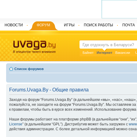
НОВОСТИ
ФОРУМ
ИГРЫ
ПОИСК РАБОТЫ
ПОЧТА
Байнет
Интернет
Вакансии
U
Список форумов
Forums.Uvaga.By - Общие правила
Заходя на форум “Forums.Uvaga.By” (в дальнейшем «мы», «нас», «наш», “
пожалуйста, не заходите на форум “Forums.Uvaga.By”. Мы оставляем з
к правилам, чтобы быть в курсе всех изменений. Использование форум
Наши форумы работают на платформе phpBB (в дальнейшем “они”, “их”, 
License
” (в дальнейшем “GPL”). Дистрибутив может быть загружен с
www
действия администрации. С более детальной информацией можно озна