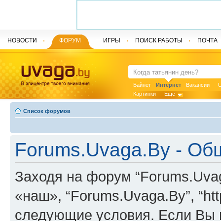
НОВОСТИ
ФОРУМ
ИГРЫ
ПОИСК РАБОТЫ
ПОЧТА
Байнет
Интернет
Вакансии
U
Картинки
Еще
Список форумов
Forums.Uvaga.By - Об
Заходя на форум “Forums.Uvag
«наш», “Forums.Uvaga.By”, “htt
следующие условия. Если Вы н