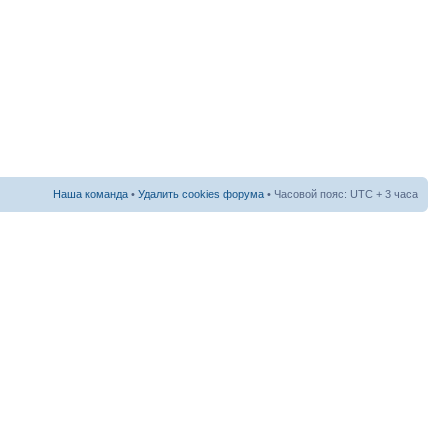
Наша команда
•
Удалить cookies форума
• Часовой пояс: UTC + 3 часа