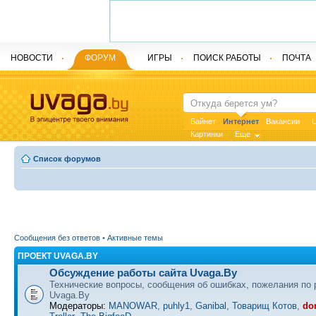
НОВОСТИ
ФОРУМ
ИГРЫ
ПОИСК РАБОТЫ
ПОЧТА
Байнет
Интернет
Вакансии
U
Картинки
Еще
Список форумов
Сообщения без ответов
•
Активные темы
ПРОЕКТ UVAGA.BY
Обсуждение работы сайта Uvaga.By
Технические вопросы, сообщения об ошибках, пожелания по 
Uvaga.By
Модераторы:
MANOWAR
,
puhly1
,
Ganibal
,
Товарищ Котов
,
do