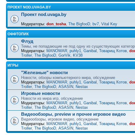
ПРОЕКТ NOD.UVAGA.BY
Проект nod.uvaga.by
Модераторы:
don_tosha
,
The BigfooD
,
bv7
,
Vital Key
ОФФТОПИК
Флуд
Темы, не попадающие не под одну из существующих категор
Модераторы:
MANOWAR
,
puhly1
,
Ganibal
,
Товарищ Котов
,
do
Troller
,
The BigfooD
,
GorVik
,
KV38
ИГРЫ
"Железные" новости
Новости, обзоры компьютерного мира, обсуждение
Модераторы:
MANOWAR
,
puhly1
,
Ganibal
,
Товарищ Котов
,
do
Troller
,
The BigfooD
,
ASASIN
,
Nestax
Игровые новости
Новости из мира игр, обсуждение
Модераторы:
MANOWAR
,
puhly1
,
Ganibal
,
Товарищ Котов
,
do
Troller
,
The BigfooD
,
ASASIN
,
Nestax
Видеообзоры, preview и прочее игровое видео
Видеообзоры, игровое видео, обсуждение
Модераторы:
MANOWAR
,
puhly1
,
Ganibal
,
Товарищ Котов
,
do
Troller
,
The BigfooD
,
ASASIN
,
Nestax