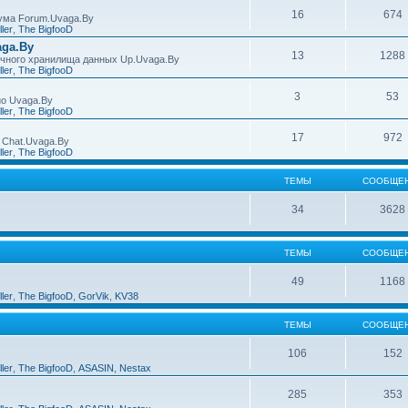
16
674
ума Forum.Uvaga.By
ller
,
The BigfooD
ga.By
13
1288
ачного хранилища данных Up.Uvaga.By
ller
,
The BigfooD
3
53
ио Uvaga.By
ller
,
The BigfooD
17
972
 Chat.Uvaga.By
ller
,
The BigfooD
ТЕМЫ
СООБЩЕ
34
3628
ТЕМЫ
СООБЩЕ
49
1168
ller
,
The BigfooD
,
GorVik
,
KV38
ТЕМЫ
СООБЩЕ
106
152
ller
,
The BigfooD
,
ASASIN
,
Nestax
285
353