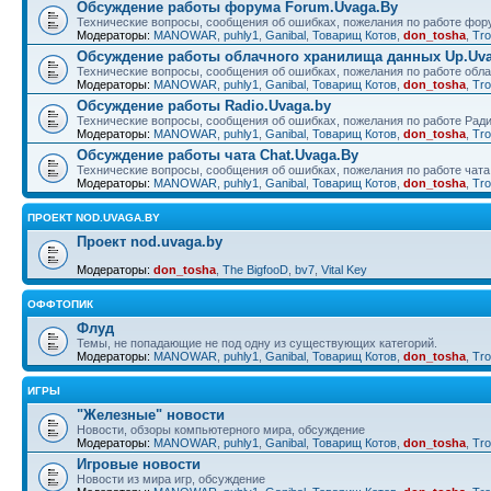
Обсуждение работы форума Forum.Uvaga.By
Технические вопросы, сообщения об ошибках, пожелания по работе фор
Модераторы:
MANOWAR
,
puhly1
,
Ganibal
,
Товарищ Котов
,
don_tosha
,
Tro
Обсуждение работы облачного хранилища данных Up.Uva
Технические вопросы, сообщения об ошибках, пожелания по работе обл
Модераторы:
MANOWAR
,
puhly1
,
Ganibal
,
Товарищ Котов
,
don_tosha
,
Tro
Обсуждение работы Radio.Uvaga.by
Технические вопросы, сообщения об ошибках, пожелания по работе Рад
Модераторы:
MANOWAR
,
puhly1
,
Ganibal
,
Товарищ Котов
,
don_tosha
,
Tro
Обсуждение работы чата Chat.Uvaga.By
Технические вопросы, сообщения об ошибках, пожелания по работе чата
Модераторы:
MANOWAR
,
puhly1
,
Ganibal
,
Товарищ Котов
,
don_tosha
,
Tro
ПРОЕКТ NOD.UVAGA.BY
Проект nod.uvaga.by
Модераторы:
don_tosha
,
The BigfooD
,
bv7
,
Vital Key
ОФФТОПИК
Флуд
Темы, не попадающие не под одну из существующих категорий.
Модераторы:
MANOWAR
,
puhly1
,
Ganibal
,
Товарищ Котов
,
don_tosha
,
Tro
ИГРЫ
"Железные" новости
Новости, обзоры компьютерного мира, обсуждение
Модераторы:
MANOWAR
,
puhly1
,
Ganibal
,
Товарищ Котов
,
don_tosha
,
Tro
Игровые новости
Новости из мира игр, обсуждение