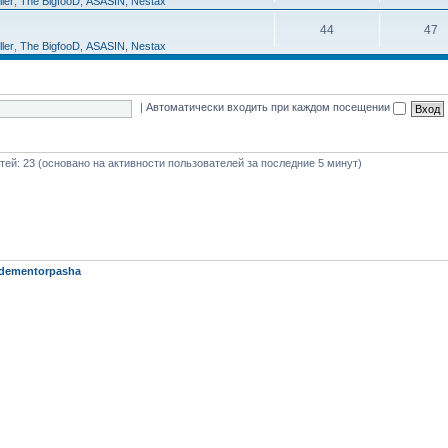
ller
,
The BigfooD
,
ASASIN
,
Nestax
44
47
ller
,
The BigfooD
,
ASASIN
,
Nestax
|
Автоматически входить при каждом посещении
стей: 23 (основано на активности пользователей за последние 5 минут)
dementorpasha