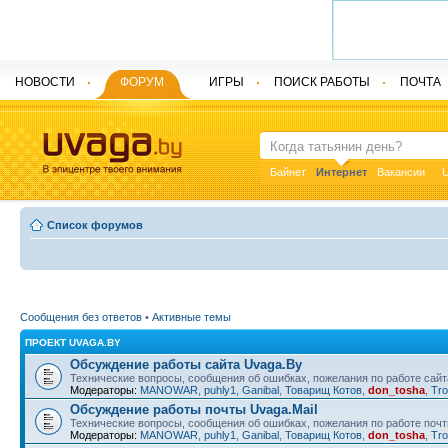
НОВОСТИ
ФОРУМ
ИГРЫ
ПОИСК РАБОТЫ
ПОЧТА
Байнет
Интернет
Вакансии
U
Список форумов
Сообщения без ответов
•
Активные темы
ПРОЕКТ UVAGA.BY
Обсуждение работы сайта Uvaga.By
Технические вопросы, сообщения об ошибках, пожелания по работе сайт
Модераторы:
MANOWAR
,
puhly1
,
Ganibal
,
Товарищ Котов
,
don_tosha
,
Tro
Обсуждение работы почты Uvaga.Mail
Технические вопросы, сообщения об ошибках, пожелания по работе почт
Модераторы:
MANOWAR
,
puhly1
,
Ganibal
,
Товарищ Котов
,
don_tosha
,
Tro