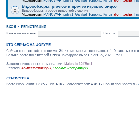
Модераторы:
MANOWAR
,
puhly1
,
Ganibal
,
Товарищ Котов
,
don_tosha
,
Tro
Видеообзоры, preview и прочее игровое видео
Видеообзоры, игровое видео, обсуждение
Модераторы:
MANOWAR
,
puhly1
,
Ganibal
,
Товарищ Котов
,
don_tosha
,
Tro
ВХОД
•
РЕГИСТРАЦИЯ
Имя пользователя:
Пароль:
КТО СЕЙЧАС НА ФОРУМЕ
Сейчас посетителей на форуме:
24
, из них зарегистрированных: 1, 0 скрытых и го
Больше всего посетителей (
1998
) на форуме было Сб окт 25, 2025 17:29
Зарегистрированные пользователи:
Majestic-12 [Bot]
Легенда:
Администраторы
,
Главные модераторы
СТАТИСТИКА
Всего сообщений:
12585
• Тем:
618
• Пользователей:
43491
• Новый пользователь: