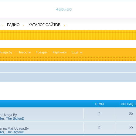
РАДИО
КАТАЛОГ САЙТОВ
vaga.by
Новости
Товары
Картинки
Еще
ТЕМЫ
СООБЩЕ
7
65
а Uvaga.By
ller
,
The BigfooD
2
55
ы на Mail.Uvaga.By
ller
,
The BigfooD