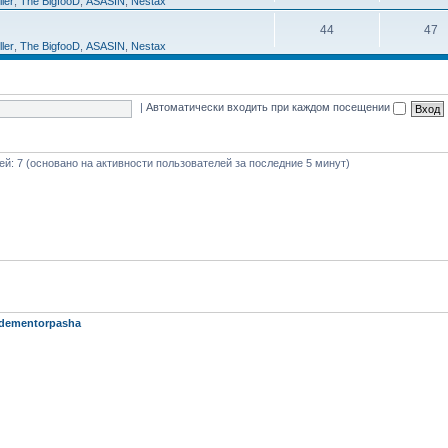
ller
,
The BigfooD
,
ASASIN
,
Nestax
44
47
ller
,
The BigfooD
,
ASASIN
,
Nestax
|
Автоматически входить при каждом посещении
тей: 7 (основано на активности пользователей за последние 5 минут)
dementorpasha