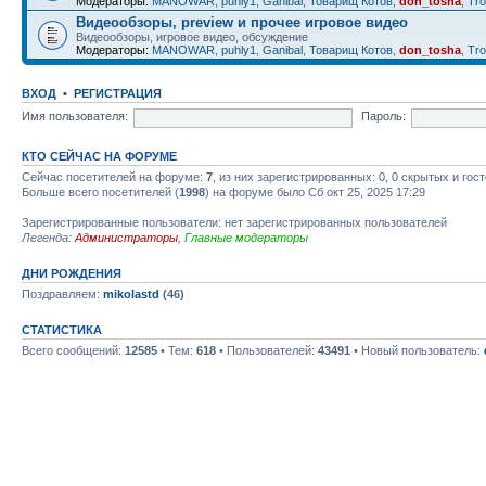
Модераторы:
MANOWAR
,
puhly1
,
Ganibal
,
Товарищ Котов
,
don_tosha
,
Tro
Видеообзоры, preview и прочее игровое видео
Видеообзоры, игровое видео, обсуждение
Модераторы:
MANOWAR
,
puhly1
,
Ganibal
,
Товарищ Котов
,
don_tosha
,
Tro
ВХОД
•
РЕГИСТРАЦИЯ
Имя пользователя:
Пароль:
КТО СЕЙЧАС НА ФОРУМЕ
Сейчас посетителей на форуме:
7
, из них зарегистрированных: 0, 0 скрытых и гос
Больше всего посетителей (
1998
) на форуме было Сб окт 25, 2025 17:29
Зарегистрированные пользователи: нет зарегистрированных пользователей
Легенда:
Администраторы
,
Главные модераторы
ДНИ РОЖДЕНИЯ
Поздравляем:
mikolastd
(46)
СТАТИСТИКА
Всего сообщений:
12585
• Тем:
618
• Пользователей:
43491
• Новый пользователь: