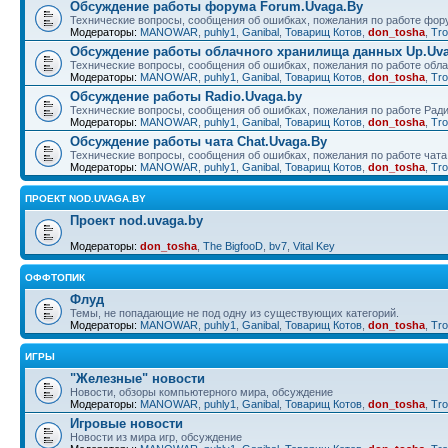
Обсуждение работы форума Forum.Uvaga.By
Технические вопросы, сообщения об ошибках, пожелания по работе фор
Модераторы:
MANOWAR
,
puhly1
,
Ganibal
,
Товарищ Котов
,
don_tosha
,
Tro
Обсуждение работы облачного хранилища данных Up.Uva
Технические вопросы, сообщения об ошибках, пожелания по работе обл
Модераторы:
MANOWAR
,
puhly1
,
Ganibal
,
Товарищ Котов
,
don_tosha
,
Tro
Обсуждение работы Radio.Uvaga.by
Технические вопросы, сообщения об ошибках, пожелания по работе Рад
Модераторы:
MANOWAR
,
puhly1
,
Ganibal
,
Товарищ Котов
,
don_tosha
,
Tro
Обсуждение работы чата Chat.Uvaga.By
Технические вопросы, сообщения об ошибках, пожелания по работе чата
Модераторы:
MANOWAR
,
puhly1
,
Ganibal
,
Товарищ Котов
,
don_tosha
,
Tro
ПРОЕКТ NOD.UVAGA.BY
Проект nod.uvaga.by
Модераторы:
don_tosha
,
The BigfooD
,
bv7
,
Vital Key
ОФФТОПИК
Флуд
Темы, не попадающие не под одну из существующих категорий.
Модераторы:
MANOWAR
,
puhly1
,
Ganibal
,
Товарищ Котов
,
don_tosha
,
Tro
ИГРЫ
"Железные" новости
Новости, обзоры компьютерного мира, обсуждение
Модераторы:
MANOWAR
,
puhly1
,
Ganibal
,
Товарищ Котов
,
don_tosha
,
Tro
Игровые новости
Новости из мира игр, обсуждение