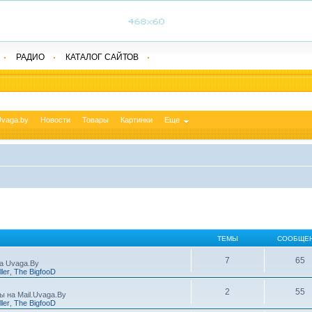
РАДИО
КАТАЛОГ САЙТОВ
vaga.by
Новости
Товары
Картинки
Еще
ТЕМЫ
СООБЩЕ
7
65
а Uvaga.By
ller
,
The BigfooD
2
55
ы на Mail.Uvaga.By
ller
,
The BigfooD