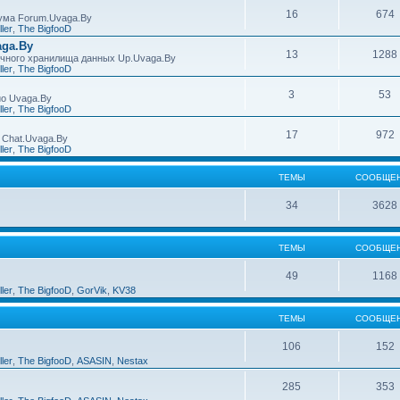
16
674
ума Forum.Uvaga.By
ller
,
The BigfooD
ga.By
13
1288
ачного хранилища данных Up.Uvaga.By
ller
,
The BigfooD
3
53
ио Uvaga.By
ller
,
The BigfooD
17
972
 Chat.Uvaga.By
ller
,
The BigfooD
ТЕМЫ
СООБЩЕ
34
3628
ТЕМЫ
СООБЩЕ
49
1168
ller
,
The BigfooD
,
GorVik
,
KV38
ТЕМЫ
СООБЩЕ
106
152
ller
,
The BigfooD
,
ASASIN
,
Nestax
285
353