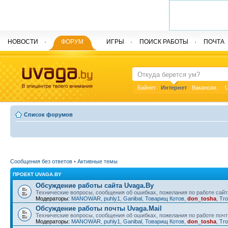
НОВОСТИ
ФОРУМ
ИГРЫ
ПОИСК РАБОТЫ
ПОЧТА
Байнет
Интернет
Вакансии
U
Список форумов
Сообщения без ответов
•
Активные темы
ПРОЕКТ UVAGA.BY
Обсуждение работы сайта Uvaga.By
Технические вопросы, сообщения об ошибках, пожелания по работе сайт
Модераторы:
MANOWAR
,
puhly1
,
Ganibal
,
Товарищ Котов
,
don_tosha
,
Tro
Обсуждение работы почты Uvaga.Mail
Технические вопросы, сообщения об ошибках, пожелания по работе почт
Модераторы:
MANOWAR
,
puhly1
,
Ganibal
,
Товарищ Котов
,
don_tosha
,
Tro