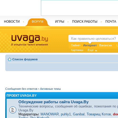
НОВОСТИ
ФОРУМ
ИГРЫ
ПОИСК РАБОТЫ
ПОЧТА
Байнет
Интернет
Вакансии
U
Картинки
Еще
Список форумов
Сообщения без ответов
•
Активные темы
ПРОЕКТ UVAGA.BY
Обсуждение работы сайта Uvaga.By
Технические вопросы, сообщения об ошибках, пожелания по 
Uvaga.By
Модераторы:
MANOWAR
,
puhly1
,
Ganibal
,
Товарищ Котов
,
do