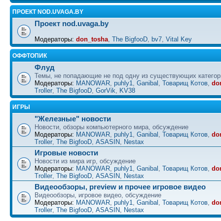
ПРОЕКТ NOD.UVAGA.BY
Проект nod.uvaga.by
Модераторы:
don_tosha
,
The BigfooD
,
bv7
,
Vital Key
ОФФТОПИК
Флуд
Темы, не попадающие не под одну из существующих категор
Модераторы:
MANOWAR
,
puhly1
,
Ganibal
,
Товарищ Котов
,
do
Troller
,
The BigfooD
,
GorVik
,
KV38
ИГРЫ
"Железные" новости
Новости, обзоры компьютерного мира, обсуждение
Модераторы:
MANOWAR
,
puhly1
,
Ganibal
,
Товарищ Котов
,
do
Troller
,
The BigfooD
,
ASASIN
,
Nestax
Игровые новости
Новости из мира игр, обсуждение
Модераторы:
MANOWAR
,
puhly1
,
Ganibal
,
Товарищ Котов
,
do
Troller
,
The BigfooD
,
ASASIN
,
Nestax
Видеообзоры, preview и прочее игровое видео
Видеообзоры, игровое видео, обсуждение
Модераторы:
MANOWAR
,
puhly1
,
Ganibal
,
Товарищ Котов
,
do
Troller
,
The BigfooD
,
ASASIN
,
Nestax