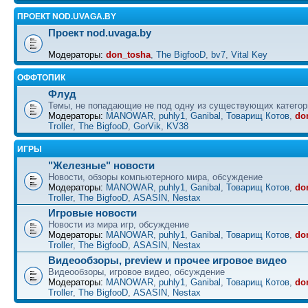
ПРОЕКТ NOD.UVAGA.BY
Проект nod.uvaga.by
Модераторы:
don_tosha
,
The BigfooD
,
bv7
,
Vital Key
ОФФТОПИК
Флуд
Темы, не попадающие не под одну из существующих категор
Модераторы:
MANOWAR
,
puhly1
,
Ganibal
,
Товарищ Котов
,
do
Troller
,
The BigfooD
,
GorVik
,
KV38
ИГРЫ
"Железные" новости
Новости, обзоры компьютерного мира, обсуждение
Модераторы:
MANOWAR
,
puhly1
,
Ganibal
,
Товарищ Котов
,
do
Troller
,
The BigfooD
,
ASASIN
,
Nestax
Игровые новости
Новости из мира игр, обсуждение
Модераторы:
MANOWAR
,
puhly1
,
Ganibal
,
Товарищ Котов
,
do
Troller
,
The BigfooD
,
ASASIN
,
Nestax
Видеообзоры, preview и прочее игровое видео
Видеообзоры, игровое видео, обсуждение
Модераторы:
MANOWAR
,
puhly1
,
Ganibal
,
Товарищ Котов
,
do
Troller
,
The BigfooD
,
ASASIN
,
Nestax