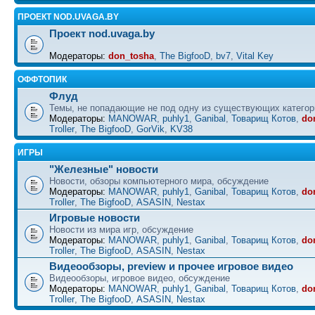
ПРОЕКТ NOD.UVAGA.BY
Проект nod.uvaga.by
Модераторы:
don_tosha
,
The BigfooD
,
bv7
,
Vital Key
ОФФТОПИК
Флуд
Темы, не попадающие не под одну из существующих категор
Модераторы:
MANOWAR
,
puhly1
,
Ganibal
,
Товарищ Котов
,
do
Troller
,
The BigfooD
,
GorVik
,
KV38
ИГРЫ
"Железные" новости
Новости, обзоры компьютерного мира, обсуждение
Модераторы:
MANOWAR
,
puhly1
,
Ganibal
,
Товарищ Котов
,
do
Troller
,
The BigfooD
,
ASASIN
,
Nestax
Игровые новости
Новости из мира игр, обсуждение
Модераторы:
MANOWAR
,
puhly1
,
Ganibal
,
Товарищ Котов
,
do
Troller
,
The BigfooD
,
ASASIN
,
Nestax
Видеообзоры, preview и прочее игровое видео
Видеообзоры, игровое видео, обсуждение
Модераторы:
MANOWAR
,
puhly1
,
Ganibal
,
Товарищ Котов
,
do
Troller
,
The BigfooD
,
ASASIN
,
Nestax