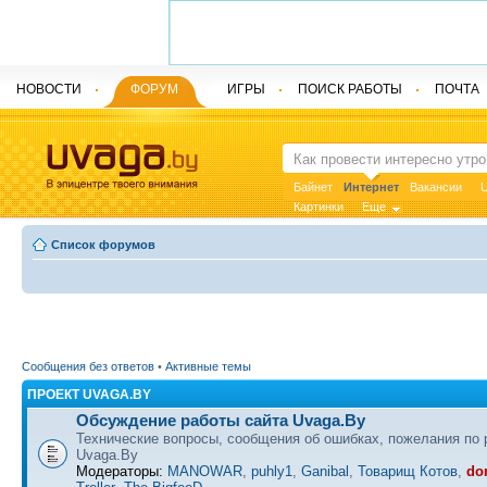
НОВОСТИ
ФОРУМ
ИГРЫ
ПОИСК РАБОТЫ
ПОЧТА
Байнет
Интернет
Вакансии
U
Картинки
Еще
Список форумов
Сообщения без ответов
•
Активные темы
ПРОЕКТ UVAGA.BY
Обсуждение работы сайта Uvaga.By
Технические вопросы, сообщения об ошибках, пожелания по 
Uvaga.By
Модераторы:
MANOWAR
,
puhly1
,
Ganibal
,
Товарищ Котов
,
do